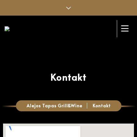
Gry poker online za darmo
Casino4u Casino Darmowe Spiny Bez Depozytu
: Tak
wiÄ™c kasyna Ainsworth posiadajÄ… licencje wydane
przez wÅ‚adze Wielkiej Brytanii, Alderney i Curacao.
Bets Io Casino Bonus Za Rejestrację
- Po zakoÅ„czeniu
rozdania wygrane zostanÄ… automatycznie przelane na
twoje konto.
Kasyno Bez Licencji Od 5 Zł
: Graj w ukryte Online, kiedy
Kontakt
tylko chcesz.
Jackpot regulamin
Betdukes Casino Bonus Za Rejestrację
JeÅ›li gracz doÅ›wiadczy problemu technicznego z jego
Alejos Tapas Grill&Wine
Kontakt
wycofaniem, zawsze zalecamy cierpliwoÅ›Ä‡ i peÅ‚nÄ…
wspÃ³Å‚pracÄ™ z kasynem.
Jackpot Wyniki Jak Graс Casino
Zapewnia to Hoosiers ponad 21 z duÅ¼Ä… iloÅ›ciÄ…